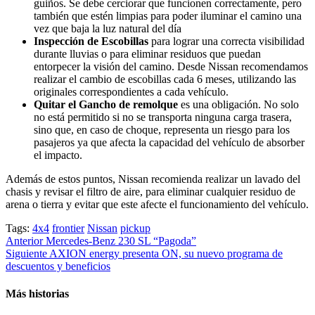
guiños. Se debe cerciorar que funcionen correctamente, pero
también que estén limpias para poder iluminar el camino una
vez que baja la luz natural del día
Inspección de Escobillas
para lograr una correcta visibilidad
durante lluvias o para eliminar residuos que puedan
entorpecer la visión del camino. Desde Nissan recomendamos
realizar el cambio de escobillas cada 6 meses, utilizando las
originales correspondientes a cada vehículo.
Quitar el Gancho de remolque
es una obligación. No solo
no está permitido si no se transporta ninguna carga trasera,
sino que, en caso de choque, representa un riesgo para los
pasajeros ya que afecta la capacidad del vehículo de absorber
el impacto.
Además de estos puntos, Nissan recomienda realizar un lavado del
chasis y revisar el filtro de aire, para eliminar cualquier residuo de
arena o tierra y evitar que este afecte el funcionamiento del vehículo.
Tags:
4x4
frontier
Nissan
pickup
Post
Anterior
Mercedes-Benz 230 SL “Pagoda”
Siguiente
AXION energy presenta ON, su nuevo programa de
navigation
descuentos y beneficios
Más historias