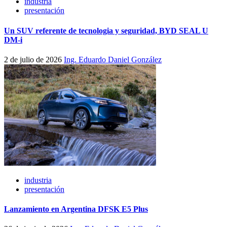
industria
presentación
Un SUV referente de tecnologia y seguridad, BYD SEAL U
DM-i
2 de julio de 2026
Ing. Eduardo Daniel González
industria
presentación
Lanzamiento en Argentina DFSK E5 Plus