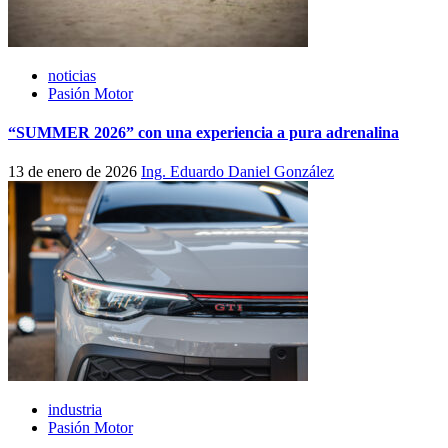
noticias
Pasión Motor
“SUMMER 2026” con una experiencia a pura adrenalina
13 de enero de 2026
Ing. Eduardo Daniel González
industria
Pasión Motor