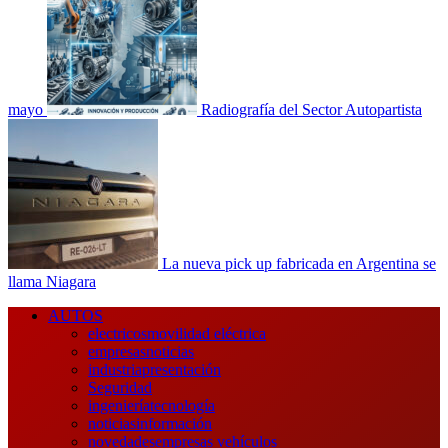
mayo
Radiografía del Sector Autopartista
La nueva pick up fabricada en Argentina se
llama Niagara
Menú
AUTOS
principal
electricos
movilidad eléctrica
empresas
noticias
industria
presentación
Seguridad
ingeniería
tecnología
noticias
información
novedades
empresas vehículos