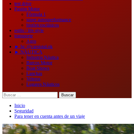
test drive
Pasión Motor
Fórmula 1
super autos
performance
históricos
clásicos
estilo / life style
transporte
Agro
► Ig: @carstotal.ok
► NÁUTICA
Industria Náutica
Barcos Motor
Boat Shows
Lanchas
Veleros
Lugares Náuticos
Buscar:
Inicio
Seguridad
Para tener en cuenta antes de un viaje