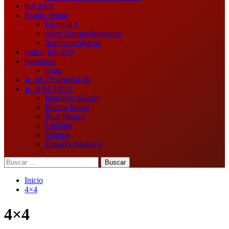
test drive
Pasión Motor
Fórmula 1
super autos
performance
históricos
clásicos
estilo / life style
transporte
Agro
► Ig: @carstotal.ok
► NÁUTICA
Industria Náutica
Barcos Motor
Boat Shows
Lanchas
Veleros
Lugares Náuticos
Buscar:
Inicio
4×4
4×4