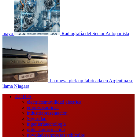
mayo
Radiografía del Sector Autopartista
La nueva pick up fabricada en Argentina se
llama Niagara
Menú
AUTOS
principal
electricos
movilidad eléctrica
empresas
noticias
industria
presentación
Seguridad
ingeniería
tecnología
noticias
información
novedades
empresas vehículos