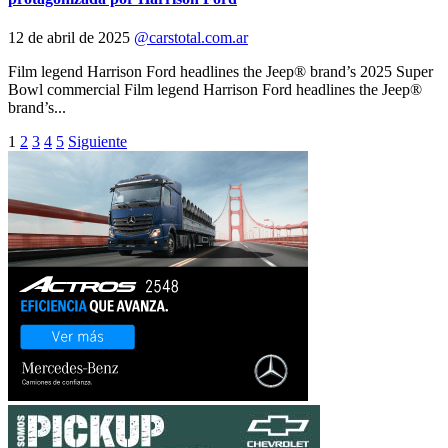
12 de abril de 2025
@carstotal.com.ar
Film legend Harrison Ford headlines the Jeep® brand’s 2025 Super
Bowl commercial Film legend Harrison Ford headlines the Jeep®
brand’s...
Paginación
1
2
3
4
5
Siguiente
de
entradas