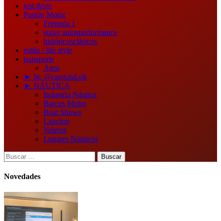
test drive
Pasión Motor
Fórmula 1
super autos
performance
históricos
clásicos
estilo / life style
transporte
Agro
► Ig: @carstotal.ok
► NÁUTICA
Industria Náutica
Barcos Motor
Boat Shows
Lanchas
Veleros
Lugares Náuticos
Buscar:
Novedades