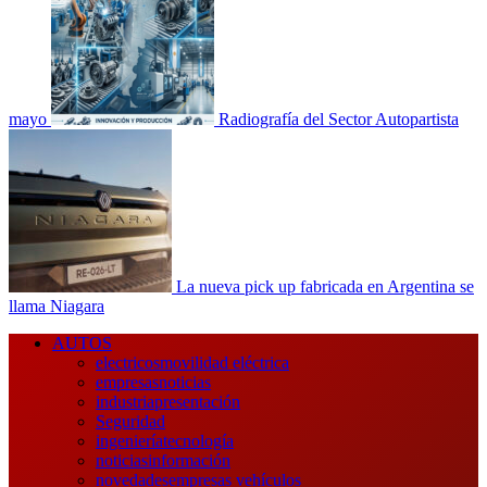
mayo
Radiografía del Sector Autopartista
La nueva pick up fabricada en Argentina se
llama Niagara
Menú
AUTOS
principal
electricos
movilidad eléctrica
empresas
noticias
industria
presentación
Seguridad
ingeniería
tecnología
noticias
información
novedades
empresas vehículos