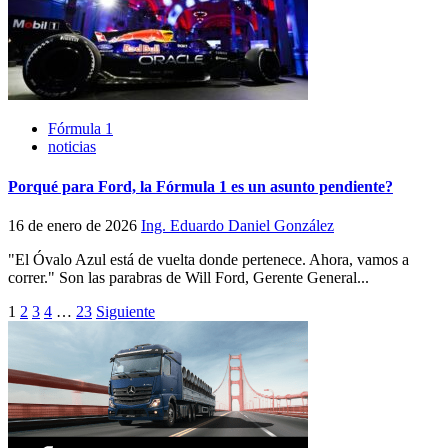
Fórmula 1
noticias
Porqué para Ford, la Fórmula 1 es un asunto pendiente?
16 de enero de 2026
Ing. Eduardo Daniel González
"El Óvalo Azul está de vuelta donde pertenece. Ahora, vamos a
correr." Son las parabras de Will Ford, Gerente General...
Paginación
1
2
3
4
…
23
Siguiente
de
entradas