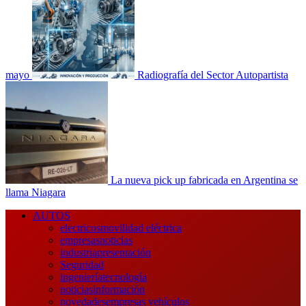
mayo
Radiografía del Sector Autopartista
La nueva pick up fabricada en Argentina se
llama Niagara
Menú
AUTOS
principal
electricos
movilidad eléctrica
empresas
noticias
industria
presentación
Seguridad
ingeniería
tecnología
noticias
información
novedades
empresas vehículos