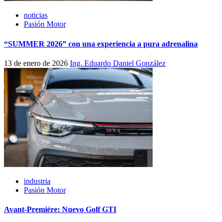
noticias
Pasión Motor
“SUMMER 2026” con una experiencia a pura adrenalina
13 de enero de 2026
Ing. Eduardo Daniel González
industria
Pasión Motor
Avant-Premiére: Nuevo Golf GTI