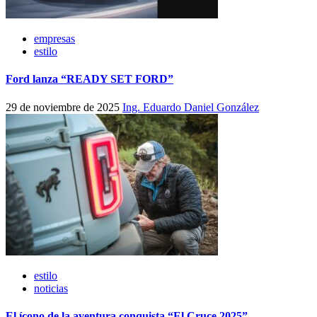
empresas
estilo
Ford lanza “READY SET FORD”
29 de noviembre de 2025
Ing. Eduardo Daniel González
estilo
noticias
El ícono de la aventura conquista “El Cruce 2025”