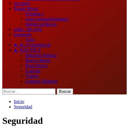
test drive
Pasión Motor
Fórmula 1
super autos
performance
históricos
clásicos
estilo / life style
transporte
Agro
► Ig: @carstotal.ok
► NÁUTICA
Industria Náutica
Barcos Motor
Boat Shows
Lanchas
Veleros
Lugares Náuticos
Buscar:
Inicio
Seguridad
Seguridad