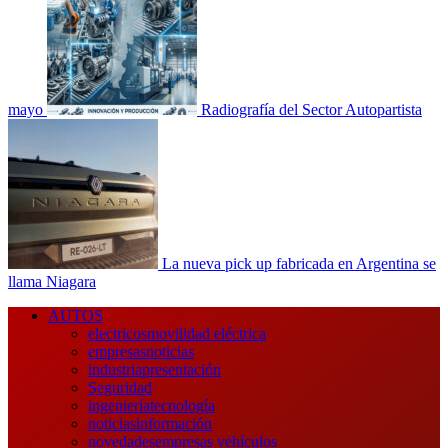
mayo
Radiografía del Sector Autopartista
La nueva pick up fabricada en Argentina se
llama Niagara
Menú
AUTOS
principal
electricos
movilidad eléctrica
empresas
noticias
industria
presentación
Seguridad
ingeniería
tecnología
noticias
información
novedades
empresas vehículos