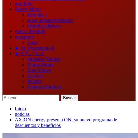
test drive
Pasión Motor
Fórmula 1
super autos
performance
históricos
clásicos
estilo / life style
transporte
Agro
► Ig: @carstotal.ok
► NÁUTICA
Industria Náutica
Barcos Motor
Boat Shows
Lanchas
Veleros
Lugares Náuticos
Buscar:
Inicio
noticias
AXION energy presenta ON, su nuevo programa de
descuentos y beneficios