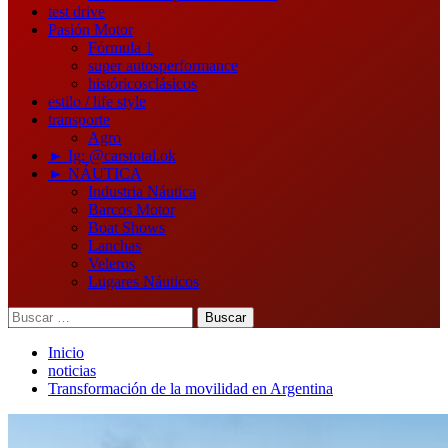
test drive
Pasión Motor
Fórmula 1
super autos
performance
históricos
clásicos
estilo / life style
transporte
Agro
► Ig: @carstotal.ok
► NÁUTICA
Industria Náutica
Barcos Motor
Boat Shows
Lanchas
Veleros
Lugares Náuticos
Buscar:
Inicio
noticias
Transformación de la movilidad en Argentina