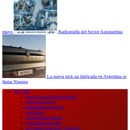
mayo
Radiografía del Sector Autopartista
La nueva pick up fabricada en Argentina se
llama Niagara
Menú
AUTOS
principal
electricos
movilidad eléctrica
empresas
noticias
industria
presentación
Seguridad
ingeniería
tecnología
noticias
información
novedades
empresas vehículos