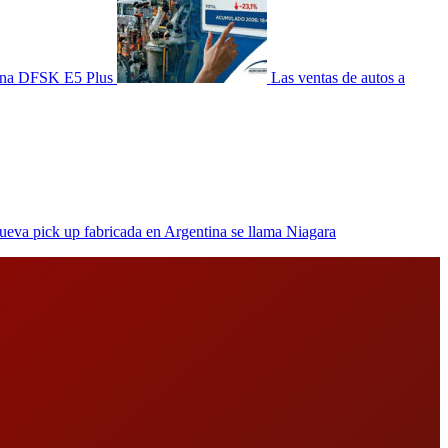
tina DFSK E5 Plus
Las ventas de autos a
ueva pick up fabricada en Argentina se llama Niagara