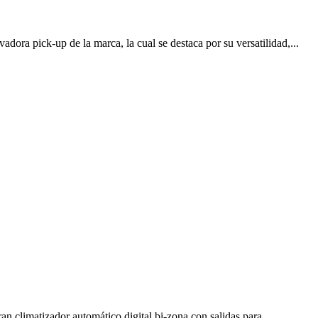
ora pick-up de la marca, la cual se destaca por su versatilidad,...
 climatizador automático digital bi-zona con salidas para...