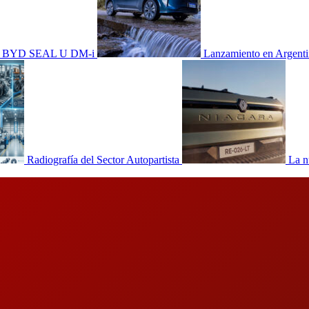
dad, BYD SEAL U DM-i
Lanzamiento en Argen
Radiografía del Sector Autopartista
La n