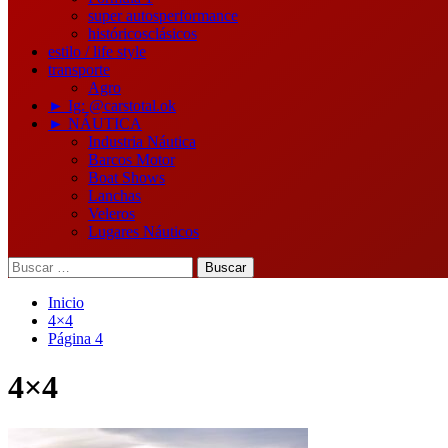
super autos
performance
históricos
clásicos
estilo / life style
transporte
Agro
► Ig: @carstotal.ok
► NÁUTICA
Industria Náutica
Barcos Motor
Boat Shows
Lanchas
Veleros
Lugares Náuticos
Buscar:
Inicio
4×4
Página 4
4×4