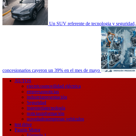
Un SUV referente de tecnologia y seguri
concesionarios cayeron un 39% en el mes de mayo
Menú
AUTOS
principal
electricos
movilidad eléctrica
empresas
noticias
industria
presentación
Seguridad
ingeniería
tecnología
noticias
información
novedades
empresas vehículos
test drive
Pasión Motor
Fórmula 1