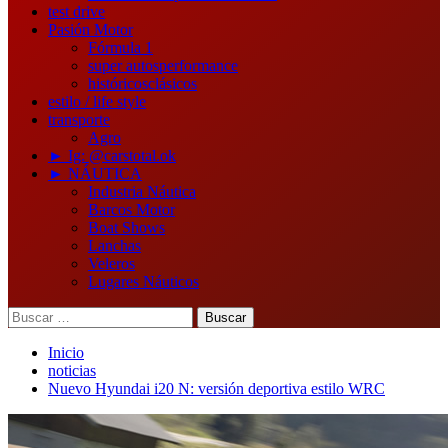
test drive
Pasión Motor
Fórmula 1
super autos
performance
históricos
clásicos
estilo / life style
transporte
Agro
► Ig: @carstotal.ok
► NÁUTICA
Industria Náutica
Barcos Motor
Boat Shows
Lanchas
Veleros
Lugares Náuticos
Buscar:
Inicio
noticias
Nuevo Hyundai i20 N: versión deportiva estilo WRC