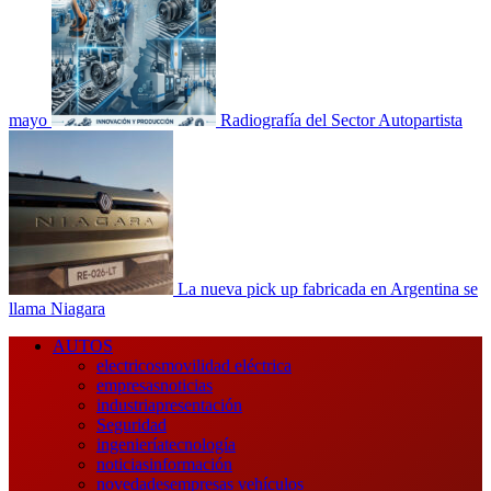
mayo
Radiografía del Sector Autopartista
La nueva pick up fabricada en Argentina se
llama Niagara
Menú
AUTOS
principal
electricos
movilidad eléctrica
empresas
noticias
industria
presentación
Seguridad
ingeniería
tecnología
noticias
información
novedades
empresas vehículos