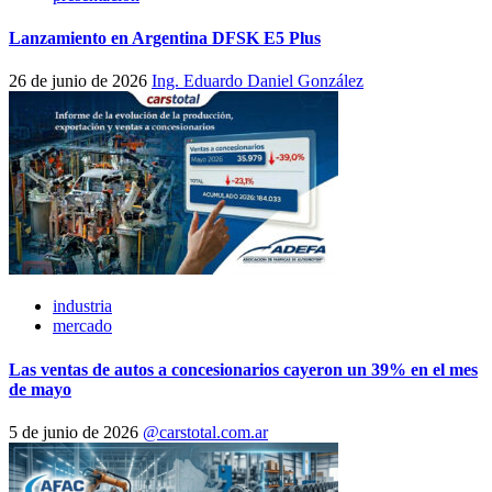
Lanzamiento en Argentina DFSK E5 Plus
26 de junio de 2026
Ing. Eduardo Daniel González
industria
mercado
Las ventas de autos a concesionarios cayeron un 39% en el mes
de mayo
5 de junio de 2026
@carstotal.com.ar