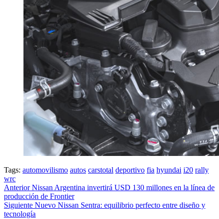
Tags:
automovilismo
autos
carstotal
deportivo
fia
hyundai
i20
rally
wrc
Post
Anterior
Nissan Argentina invertirá USD 130 millones en la línea de
producción de Frontier
navigation
Siguiente
Nuevo Nissan Sentra: equilibrio perfecto entre diseño y
tecnología