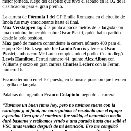
mejor jornada, luego del despiste que tuvo el sábado en la Q2 de la
clasificación para el gran premio.
La carrera de
Fórmula 1
del GP Emilia Romagna en el circuito de
Imola fue muy emocionante hasta el final.
Max Verstappen
logró la punta a pocos metros de la largada con
una maniobra impecable sobre Oscar Piastri, quién había partido
desde la pole position.
Max
ganó de manera contundente la carrera número 400 para el
equipo Red Bull, segundo fue
Lando Norris
y tercero
Oscar
Piastri
, ambos con Mc Laren completando el podio. Cuarto llegó
Lewis Hamilton
, Ferrari número 44, quinto
Alex Albon
con
Williams y sexto en gran carrera
Charles Leclerc
con la Ferrari
número 16.
Franco
terminó en el 16º puesto, en la misma posición que tuvo en
la grilla de largada.
Palabras del argentino
Franco Colapinto
luego de la carrera:
“Tuvimos un buen ritmo hoy, pero no tuvimos suerte con la
estrategia y, al final, no conseguimos el resultado que el equipo
esperaba. Creo que el comienzo fue sólido, el neumático medio
duró bastante y estábamos yendo a una parada hasta que salió el
VSC unas vueltas después de mi detención. Eso me complicó