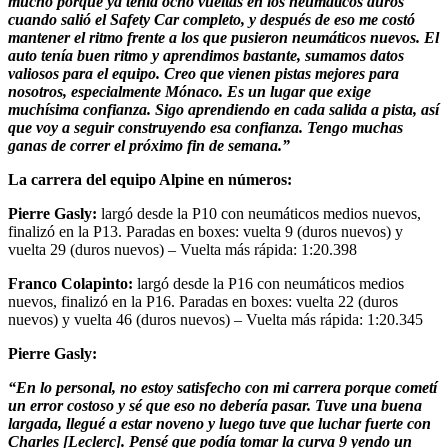
mucho porque ya tenía ocho vueltas en los neumáticos duros
cuando salió el Safety Car completo, y después de eso me costó
mantener el ritmo frente a los que pusieron neumáticos nuevos. El
auto tenía buen ritmo y aprendimos bastante, sumamos datos
valiosos para el equipo. Creo que vienen pistas mejores para
nosotros, especialmente Mónaco. Es un lugar que exige
muchísima confianza. Sigo aprendiendo en cada salida a pista, así
que voy a seguir construyendo esa confianza. Tengo muchas
ganas de correr el próximo fin de semana.”
La carrera del equipo Alpine en números:
Pierre Gasly:
largó desde la P10 con neumáticos medios nuevos,
finalizó en la P13. Paradas en boxes: vuelta 9 (duros nuevos) y
vuelta 29 (duros nuevos) – Vuelta más rápida: 1:20.398
Franco
Colapinto:
largó desde la P16 con neumáticos medios
nuevos, finalizó en la P16. Paradas en boxes: vuelta 22 (duros
nuevos) y vuelta 46 (duros nuevos) – Vuelta más rápida: 1:20.345
Pierre Gasly:
“En lo personal, no estoy satisfecho con mi carrera porque cometí
un error costoso y sé que eso no debería pasar. Tuve una buena
largada, llegué a estar noveno y luego tuve que luchar fuerte con
Charles [Leclerc]. Pensé que podía tomar la curva 9 yendo un