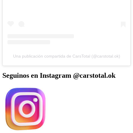
Una publicación compartida de CarsTotal (@carstotal.ok)
Seguinos en Instagram @carstotal.ok