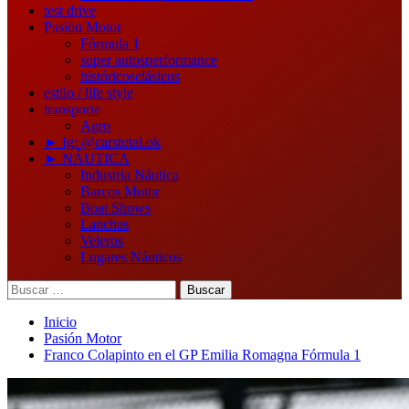
test drive
Pasión Motor
Fórmula 1
super autos
performance
históricos
clásicos
estilo / life style
transporte
Agro
► Ig: @carstotal.ok
► NÁUTICA
Industria Náutica
Barcos Motor
Boat Shows
Lanchas
Veleros
Lugares Náuticos
Buscar:
Inicio
Pasión Motor
Franco Colapinto en el GP Emilia Romagna Fórmula 1