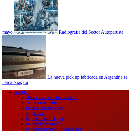
mayo
Radiografía del Sector Autopartista
La nueva pick up fabricada en Argentina se
llama Niagara
Menú
AUTOS
principal
electricos
movilidad eléctrica
empresas
noticias
industria
presentación
Seguridad
ingeniería
tecnología
noticias
información
novedades
empresas vehículos