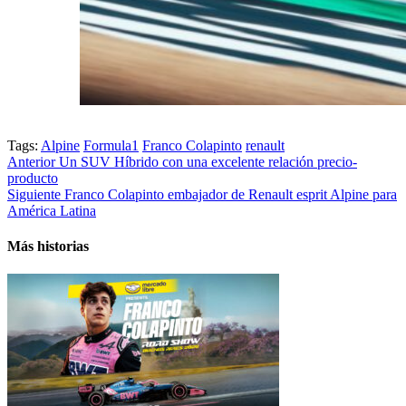
Tags:
Alpine
Formula1
Franco Colapinto
renault
Post
Anterior
Un SUV Híbrido con una excelente relación precio-
producto
navigation
Siguiente
Franco Colapinto embajador de Renault esprit Alpine para
América Latina
Más historias