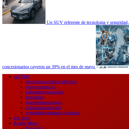
Un SUV referente de tecnologia y seguri
concesionarios cayeron un 39% en el mes de mayo
Menú
AUTOS
principal
electricos
movilidad eléctrica
empresas
noticias
industria
presentación
Seguridad
ingeniería
tecnología
noticias
información
novedades
empresas vehículos
test drive
Pasión Motor
Fórmula 1