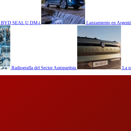
dad, BYD SEAL U DM-i
Lanzamiento en Argen
Radiografía del Sector Autopartista
La n