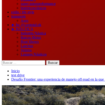
super autos
performance
históricos
clásicos
estilo / life style
transporte
Agro
► Ig: @carstotal.ok
► NÁUTICA
Industria Náutica
Barcos Motor
Boat Shows
Lanchas
Veleros
Lugares Náuticos
Buscar:
Inicio
test drive
Desafío Frontier: una experiencia de manejo off-road en la que 