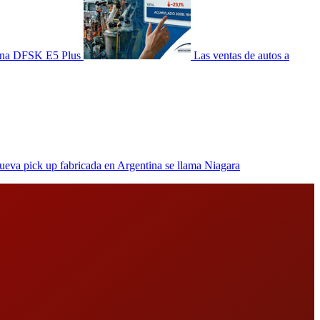
tina DFSK E5 Plus
Las ventas de autos a
ueva pick up fabricada en Argentina se llama Niagara