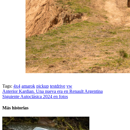
Tags:
4x4
amarok
pickup
testdrive
vw
Post
Anterior
Kardian. Una nueva era en Renault Argentina
Siguiente
Autoclásica 2024 en fotos
navigation
Más historias