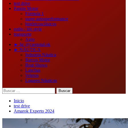
test drive
Pasión Motor
Fórmula 1
super autos
performance
históricos
clásicos
estilo / life style
transporte
Agro
► Ig: @carstotal.ok
► NÁUTICA
Industria Náutica
Barcos Motor
Boat Shows
Lanchas
Veleros
Lugares Náuticos
Buscar:
Inicio
test drive
Amarok Experto 2024