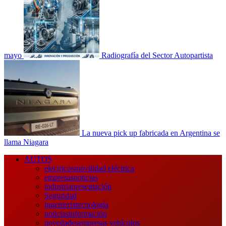
mayo
Radiografía del Sector Autopartista
La nueva pick up fabricada en Argentina se
llama Niagara
Menú
AUTOS
principal
electricos
movilidad eléctrica
empresas
noticias
industria
presentación
Seguridad
ingeniería
tecnología
noticias
información
novedades
empresas vehículos