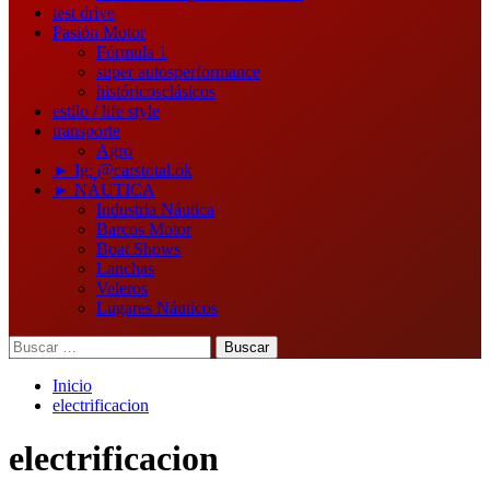
test drive
Pasión Motor
Fórmula 1
super autos
performance
históricos
clásicos
estilo / life style
transporte
Agro
► Ig: @carstotal.ok
► NÁUTICA
Industria Náutica
Barcos Motor
Boat Shows
Lanchas
Veleros
Lugares Náuticos
Buscar:
Inicio
electrificacion
electrificacion