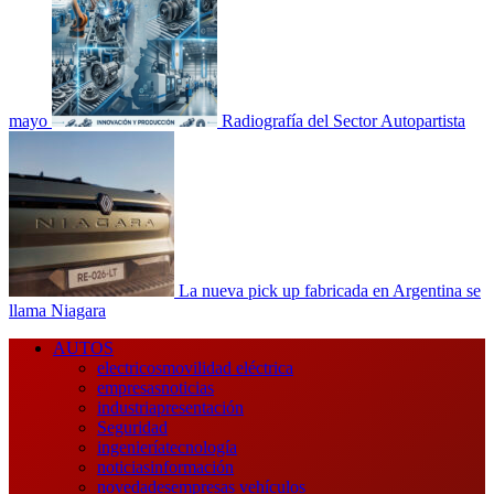
mayo
Radiografía del Sector Autopartista
La nueva pick up fabricada en Argentina se
llama Niagara
Menú
AUTOS
principal
electricos
movilidad eléctrica
empresas
noticias
industria
presentación
Seguridad
ingeniería
tecnología
noticias
información
novedades
empresas vehículos