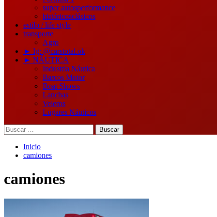
super autos
performance
históricos
clásicos
estilo / life style
transporte
Agro
► Ig: @carstotal.ok
► NÁUTICA
Industria Náutica
Barcos Motor
Boat Shows
Lanchas
Veleros
Lugares Náuticos
Buscar:
Inicio
camiones
camiones