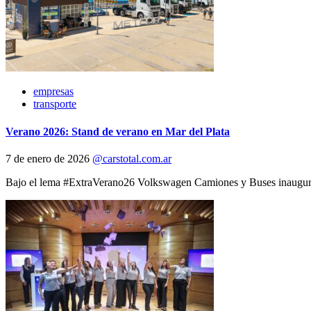
empresas
transporte
Verano 2026: Stand de verano en Mar del Plata
7 de enero de 2026
@carstotal.com.ar
Bajo el lema #ExtraVerano26 Volkswagen Camiones y Buses inauguró 