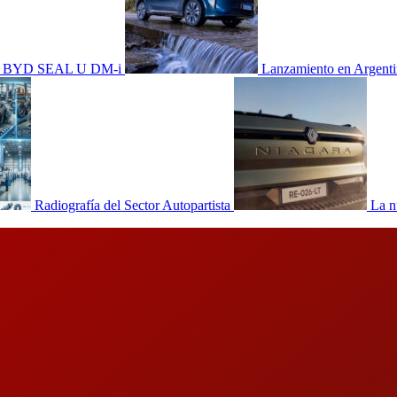
dad, BYD SEAL U DM-i
Lanzamiento en Argen
Radiografía del Sector Autopartista
La n