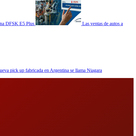
tina DFSK E5 Plus
Las ventas de autos a
ueva pick up fabricada en Argentina se llama Niagara