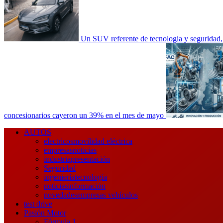
Un SUV referente de tecnologia y seguri
concesionarios cayeron un 39% en el mes de mayo
Menú
AUTOS
principal
electricos
movilidad eléctrica
empresas
noticias
industria
presentación
Seguridad
ingeniería
tecnología
noticias
información
novedades
empresas vehículos
test drive
Pasión Motor
Fórmula 1