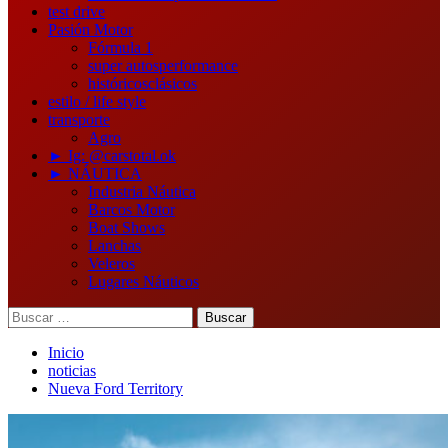
test drive
Pasión Motor
Fórmula 1
super autos
performance
históricos
clásicos
estilo / life style
transporte
Agro
► Ig: @carstotal.ok
► NÁUTICA
Industria Náutica
Barcos Motor
Boat Shows
Lanchas
Veleros
Lugares Náuticos
Buscar:
Inicio
noticias
Nueva Ford Territory