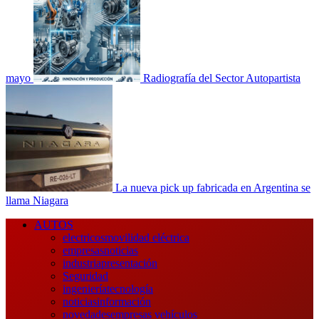
mayo
Radiografía del Sector Autopartista
La nueva pick up fabricada en Argentina se
llama Niagara
Menú
AUTOS
principal
electricos
movilidad eléctrica
empresas
noticias
industria
presentación
Seguridad
ingeniería
tecnología
noticias
información
novedades
empresas vehículos