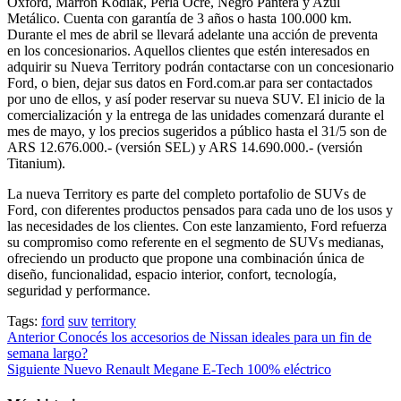
Oxford, Marrón Kodiak, Perla Ocre, Negro Pantera y Azul
Metálico. Cuenta con garantía de 3 años o hasta 100.000 km.
Durante el mes de abril se llevará adelante una acción de preventa
en los concesionarios. Aquellos clientes que estén interesados en
adquirir su Nueva Territory podrán contactarse con un concesionario
Ford, o bien, dejar sus datos en Ford.com.ar para ser contactados
por uno de ellos, y así poder reservar su nueva SUV. El inicio de la
comercialización y la entrega de las unidades comenzará durante el
mes de mayo, y los precios sugeridos a público hasta el 31/5 son de
ARS 12.676.000.- (versión SEL) y ARS 14.690.000.- (versión
Titanium).
La nueva Territory es parte del completo portafolio de SUVs de
Ford, con diferentes productos pensados para cada uno de los usos y
las necesidades de los clientes. Con este lanzamiento, Ford refuerza
su compromiso como referente en el segmento de SUVs medianas,
ofreciendo un producto que propone una combinación única de
diseño, funcionalidad, espacio interior, confort, tecnología,
seguridad y performance.
Tags:
ford
suv
territory
Post
Anterior
Conocés los accesorios de Nissan ideales para un fin de
semana largo?
navigation
Siguiente
Nuevo Renault Megane E-Tech 100% eléctrico