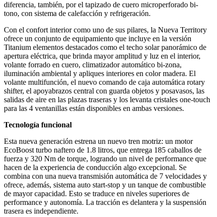
diferencia, también, por el tapizado de cuero microperforado bi-
tono, con sistema de calefacción y refrigeración.
Con el confort interior como uno de sus pilares, la Nueva Territory
ofrece un conjunto de equipamiento que incluye en la versión
Titanium elementos destacados como el techo solar panorámico de
apertura eléctrica, que brinda mayor amplitud y luz en el interior,
volante forrado en cuero, climatizador automático bi-zona,
iluminación ambiental y apliques interiores en color madera. El
volante multifunción, el nuevo comando de caja automática rotary
shifter, el apoyabrazos central con guarda objetos y posavasos, las
salidas de aire en las plazas traseras y los levanta cristales one-touch
para las 4 ventanillas están disponibles en ambas versiones.
Tecnología funcional
Esta nueva generación estrena un nuevo tren motriz: un motor
EcoBoost turbo naftero de 1.8 litros, que entrega 185 caballos de
fuerza y 320 Nm de torque, logrando un nivel de performance que
hacen de la experiencia de conducción algo excepcional. Se
combina con una nueva transmisión automática de 7 velocidades y
ofrece, además, sistema auto start-stop y un tanque de combustible
de mayor capacidad. Esto se traduce en niveles superiores de
performance y autonomía. La tracción es delantera y la suspensión
trasera es independiente.