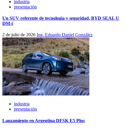
industria
presentación
Un SUV referente de tecnologia y seguridad, BYD SEAL U
DM-i
2 de julio de 2026
Ing. Eduardo Daniel González
industria
presentación
Lanzamiento en Argentina DFSK E5 Plus