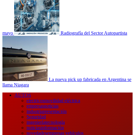
mayo
Radiografía del Sector Autopartista
La nueva pick up fabricada en Argentina se
llama Niagara
Menú
AUTOS
principal
electricos
movilidad eléctrica
empresas
noticias
industria
presentación
Seguridad
ingeniería
tecnología
noticias
información
novedades
empresas vehículos