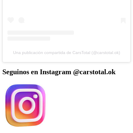
Una publicación compartida de CarsTotal (@carstotal.ok)
Seguinos en Instagram @carstotal.ok