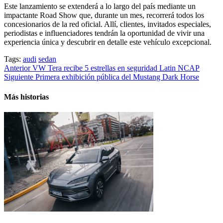
Este lanzamiento se extenderá a lo largo del país mediante un
impactante Road Show que, durante un mes, recorrerá todos los
concesionarios de la red oficial. Allí, clientes, invitados especiales,
periodistas e influenciadores tendrán la oportunidad de vivir una
experiencia única y descubrir en detalle este vehículo excepcional.
Tags:
audi
sedan
Post
Anterior
VW Tera recibe 5 estrellas en seguridad Latin NCAP
Siguiente
Primera exhibición pública del Mustang Dark Horse
navigation
Más historias