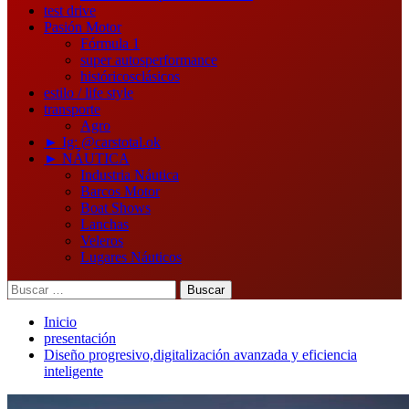
test drive
Pasión Motor
Fórmula 1
super autos
performance
históricos
clásicos
estilo / life style
transporte
Agro
► Ig: @carstotal.ok
► NÁUTICA
Industria Náutica
Barcos Motor
Boat Shows
Lanchas
Veleros
Lugares Náuticos
Buscar:
Inicio
presentación
Diseño progresivo,digitalización avanzada y eficiencia
inteligente