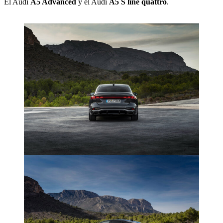
El Audi
A5 Advanced
y el Audi
A5 S line quattro
.